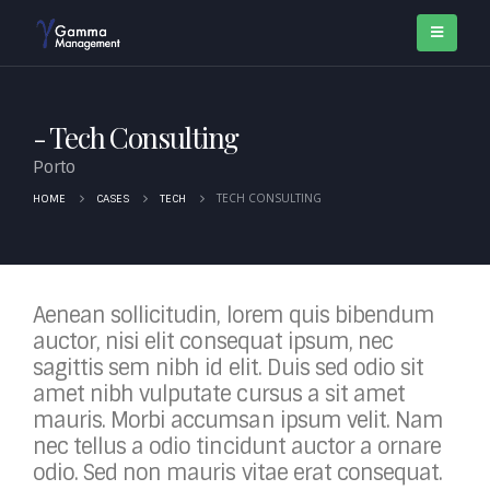
Tech Consulting
Porto
TECH CONSULTING
HOME
CASES
TECH
Aenean sollicitudin, lorem quis bibendum
auctor, nisi elit consequat ipsum, nec
sagittis sem nibh id elit. Duis sed odio sit
amet nibh vulputate cursus a sit amet
mauris. Morbi accumsan ipsum velit. Nam
nec tellus a odio tincidunt auctor a ornare
odio. Sed non mauris vitae erat consequat.